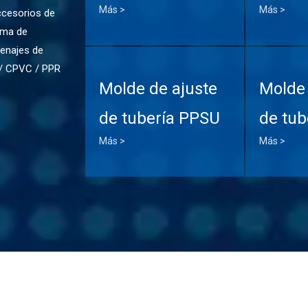
Más >
Más >
ccesorios de
tema de
renajes de
 / CPVC / PPR
Molde de ajuste
Molde 
de tubería PPSU
de tub
Más >
Más >