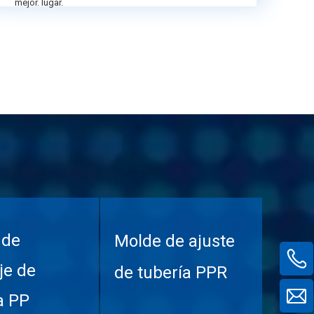
mejor. lugar.
 de
Molde de ajuste
je de
de tubería PPR
a PP